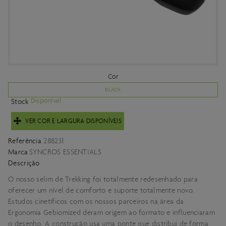
Cor
BLACK
Disponível
Stock
VER COR E LARGURA DISPONÍVEIS
Referência
288231
Marca
SYNCROS ESSENTIALS
Descrição
O nosso selim de Trekking foi totalmente redesenhado para
oferecer um nível de comforto e suporte totalmente novo.
Estudos cinetíficos com os nossos parceiros na área da
Ergonomia Gebiomized deram origem ao formato e influenciaram
o desenho. A construção usa uma ponte que distribui de forma