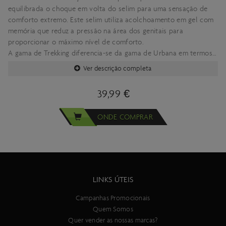
equilibrada o choque em volta do selim para uma sensação de
comforto extremo. Este selim utiliza acolchoamento em gel com
memória que reduz a pressão na área dos genitais para
proporcionar o máximo nível de comforto.
A gama de Trekking diferencia-se da gama de Urbana em termos
de posição de condução, sendo que é desenvolvida para uma
Ver descrição completa
posição mais baixa típica destas bicicletas (ângulo das costas
perto dos 60º típicamente).
39,99 €
ONDE COMPRAR
LINKS ÚTEIS
Campanhas Promocionais
Quem Somos
Quer vender as nossas marcas?