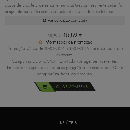
ajuste de bicicleta de renome mundial Gebiomized, este selim foi
projetado para oferecer a solução de ajuste de bicicleta sob
medida máxima.
Ver descrição completa
Peso aproximado 245grs
40,89 €
69,99 €
Informações da Promoção
Promoção válida de 30-03-2026 a 31-08-2026. Limitado ao stock
existente.
Campanha DE STOCKOFF Limitada aos agentes aderentes.
Encontre um agente na sua área geográfica selecionando "Onde
comprar" na ficha do produto.
ONDE COMPRAR
LINKS ÚTEIS