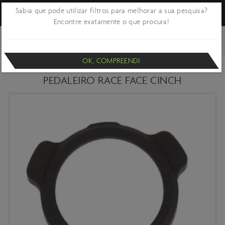
Sabia que pode utilizar filtros para melhorar a sua pesquisa?
Encontre exatamente o que procura!
VOLTAR
CICLISMO
COMPONENTES
TRANSMISSÃO - PEDALEIROS E
BLOCOS
OK, COMPREENDI
ANEL DE PRÉ-CARGA PRETO PARA
PEDALEIRO RACE FACE CINCH