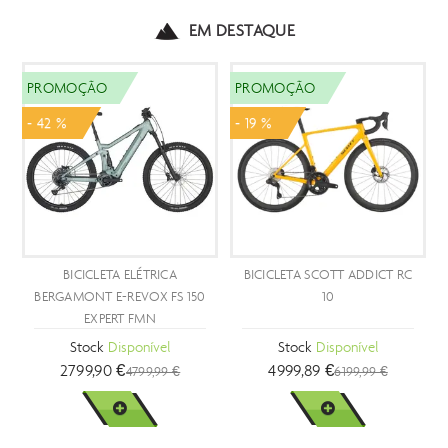
EM DESTAQUE
PROMOÇÃO
PROMOÇÃO
- 42 %
- 19 %
BICICLETA ELÉTRICA
BICICLETA SCOTT ADDICT RC
B
BERGAMONT E-REVOX FS 150
10
EXPERT FMN
Stock
Disponível
Stock
Disponível
2799,90 €
4999,89 €
4799,99 €
6199,99 €
VER MAIS
VER MAIS