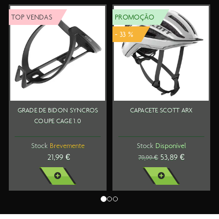
TOP VENDAS
PROMOÇÃO
- 33 %
GRADE DE BIDON SYNCROS
CAPACETE SCOTT ARX
COUPE CAGE 1.0
Stock
Brevemente
Stock
Disponível
21,99 €
53,89 €
79,99 €
VER MAIS
VER MAIS