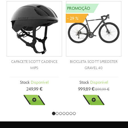
PROMOÇÃO
- 29 %
CAPACETE SCOTT CADENCE
BICICLETA SCOTT SPEEDSTER
B
MIPS
GRAVEL 40
Stock
Disponível
Stock
Disponível
249,99 €
999,89 €
1399,99 €
VER MAIS
VER MAIS