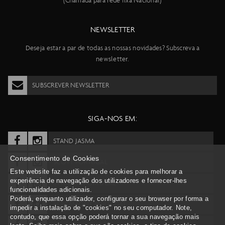
(Chamada para rede fixa Nacional)
NEWSLETTER
Deseja estar a par de todas as nossas novidades? Subscreva a
newsletter.
SUBSCREVER NEWSLETTER
SIGA-NOS EM:
STAND JASMA
Consentimento de Cookies
SCOTT PORTUGAL
Este website faz a utilização de cookies para melhorar a
experiência de navegação dos utilizadores e fornecer-lhes
SYNCROS PORTUGAL
funcionalidades adicionais.
Poderá, enquanto utilizador, configurar o seu browser por forma a
BERGAMONT PORTUGAL
impedir a instalação de "cookies" no seu computador. Note,
contudo, que essa opção poderá tornar a sua navegação mais