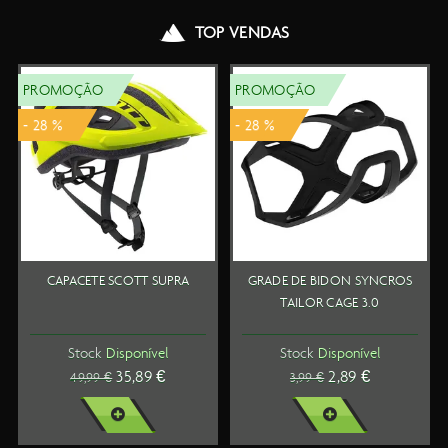
TOP VENDAS
PROMOÇÃO
PROMOÇÃO
- 28 %
- 28 %
CAPACETE SCOTT SUPRA
GRADE DE BIDON SYNCROS
TAILOR CAGE 3.0
Stock
Disponível
Stock
Disponível
35,89 €
2,89 €
49,99 €
3,99 €
VER MAIS
VER MAIS