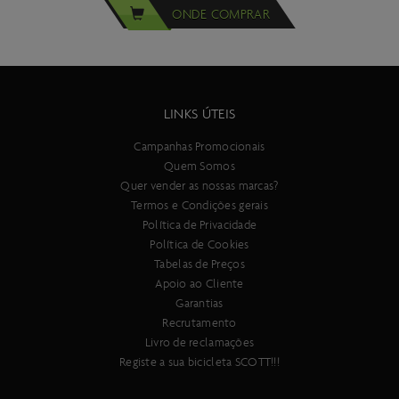
ONDE COMPRAR
LINKS ÚTEIS
Campanhas Promocionais
Quem Somos
Quer vender as nossas marcas?
Termos e Condições gerais
Política de Privacidade
Política de Cookies
Tabelas de Preços
Apoio ao Cliente
Garantias
Recrutamento
Livro de reclamações
Registe a sua bicicleta SCOTT!!!