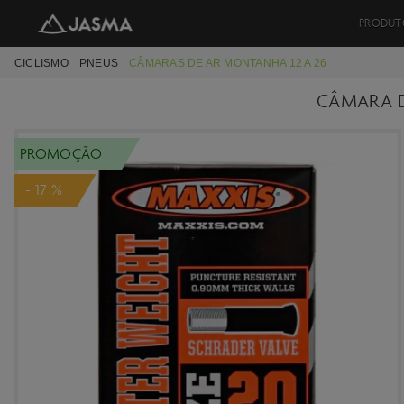
PRODUT
CICLISMO
PNEUS
CÂMARAS DE AR MONTANHA 12 A 26
CÂMARA D
PROMOÇÃO
- 17 %