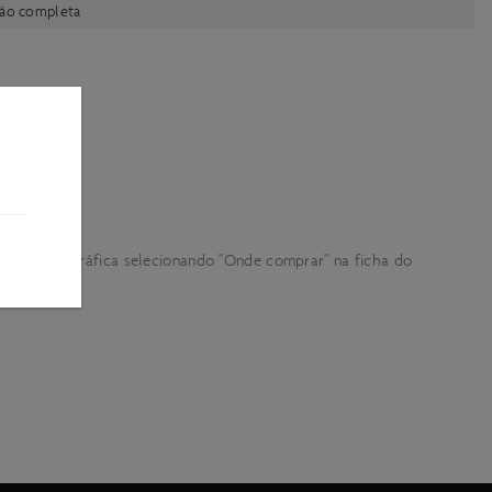
ção completa
ente.
a área geográfica selecionando "Onde comprar" na ficha do