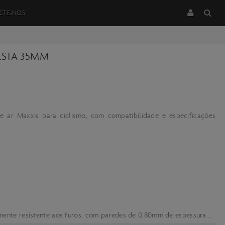
CTE-NOS
ESTA 35MM
e ar Maxxis para ciclismo, com compatibilidade e especificações
mente resistente aos furos, com paredes de 0,80mm de espessura.