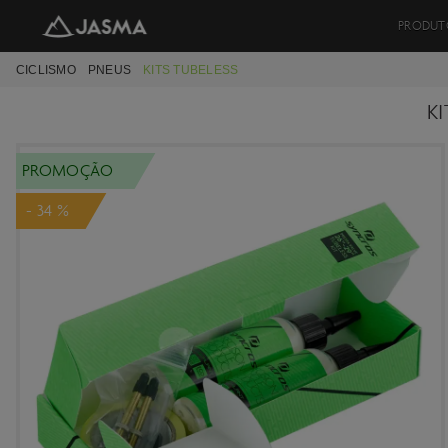
PRODUT
CICLISMO
PNEUS
KITS TUBELESS
K
PROMOÇÃO
- 34 %