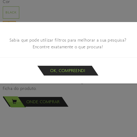
Cor
BLACK
Sabia que pode utilizar filtros para melhorar a sua pesquisa?
Stock
Disponível
Encontre exatamente o que procura!
Largura
28MM
29,89 €
44,99 €
Informações da Promoção
OK, COMPREENDI
Promoção válida de 30-03-2026 a 31-08-2026. Limitado ao stock exist
Campanha DE STOCKOFF Limitada aos agentes aderentes. Encontre um
ficha do produto.
ONDE COMPRAR