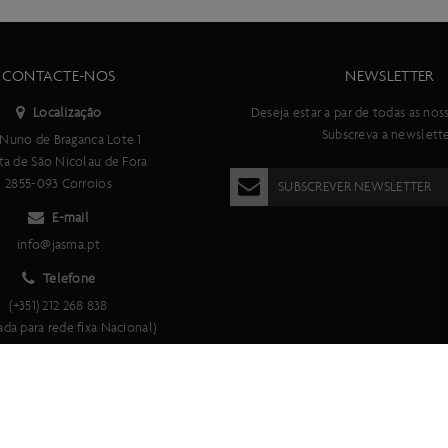
CONTACTE-NOS
NEWSLETTER
Localização
Deseja estar a par de todas as nos
Subscreva a newslette
Nuno de Braganca Lote 1
ta de São Nicolau de Fora
2855-093 Corroios
SUBSCREVER NEWSLETTER
E-mail
info@jasma.pt
Telefone
(+351) 212 268 838
da para rede fixa Nacional)
* Os preços a