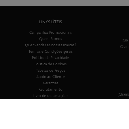
LINKS ÚTEIS
Campanhas Promocionais
Quem Somos
Rua 
Quer vender as nossas marcas?
Quin
Termos e Condições gerais
Política de Privacidade
Política de Cookies
Tabelas de Preços
Apoio ao Cliente
Garantias
Recrutamento
(Chama
Livro de reclamações
Registe a sua bicicleta SCOTT!!!
Copyright © 2018 -
STAND JASMA
- All rights reserved