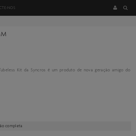
CTE-NOS
MM
ubeless Kit da Syncros é um produto de nova geração amigo do
ção completa