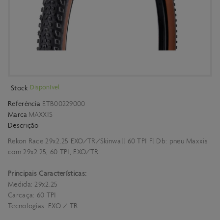
Disponível
Stock
Referência
ETB00229000
Marca
MAXXIS
Descrição
Rekon Race 29x2.25 EXO/TR/Skinwall 60 TPI Fl Db: pneu Maxxis
com 29x2.25, 60 TPI, EXO/TR.
Principais Características:
Medida: 29x2.25
Carcaça: 60 TPI
Tecnologias: EXO / TR