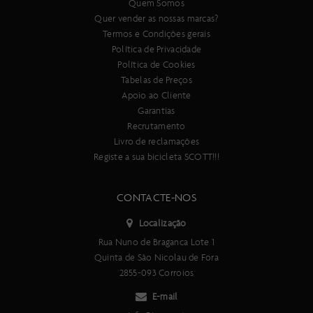
Composto
Quem Somos
3C MaxxTerra
Quer vender as nossas marcas?
Termos e Condições gerais
Pressão máxima
Política de Privacidade
50 PSI
Política de Cookies
Tabelas de Preços
Tecnologias
Apoio ao Cliente
EXO
Garantias
TR
Recrutamento
Livro de reclamações
Registe a sua bicicleta SCOTT!!!
CONTACTE-NOS
Localização
Rua Nuno de Braganca Lote 1
Quinta de São Nicolau de Fora
2855-093 Corroios
E-mail