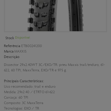
Disponível
Stock
Referência
ETB00241200
Marca
MAXXIS
Descrição
Dissector 29x2.40WT 3C/EXO/TR: pneu Maxxis trail/enduro, 61-
622, 60 TPI, MaxxTerra, EXO/TR e 975 g.
Principais Características:
Uso recomendado: trail e enduro
Medida: 29x2.40 / ETRTO 61-622
Carcaça: 60 TPI
Composto: 3C MaxxTerra
Tecnologias: EXO / TR