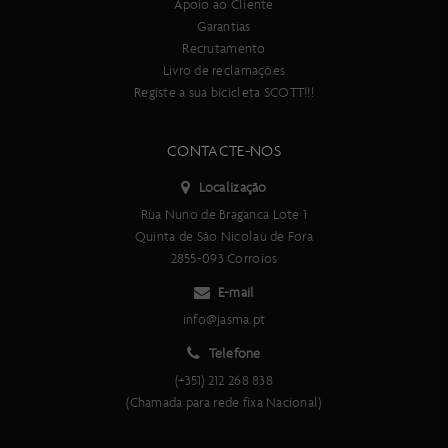
DH
Apoio ao Cliente
3C MaxxGrip
Garantias
Recrutamento
Flanco
Livro de reclamações
Dobrável
Registe a sua bicicleta SCOTT!!!
CONTACTE-NOS
Localização
Rua Nuno de Braganca Lote 1
Quinta de São Nicolau de Fora
2855-093 Corroios
E-mail
info@jasma.pt
Telefone
(+351) 212 268 838
(Chamada para rede fixa Nacional)