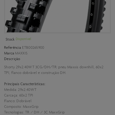
Disponível
Stock
Referência
ETB00265900
Marca
MAXXIS
Descrição
Shorty 29x2.40WT 3CG/DH/TR: pneu Maxxis downhill, 60x2
TPI, flanco dobrável e construção DH.
Principais Características:
Medida: 29x2.40WT
Carcaça: 60x2 TPI
Flanco: Dobrável
Composto: MaxxGrip
Tecnologias: TR / DH / 3C MaxxGrip