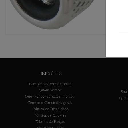
LINKS ÚTEIS
Campanhas Promocionais
Quem Somos
Rua 
Quer vender as nossas marcas?
Quin
Termos e Condições gerais
Política de Privacidade
Política de Cookies
Tabelas de Preços
Apoio ao Cliente