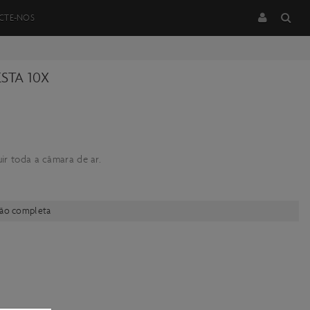
CTE-NOS
STA 10X
ir toda a câmara de ar.
ção completa