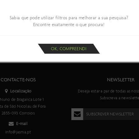
22,99 €
Sabia que pode utilizar filtros para melhorar a sua pesquisa?
ONDE COMPRAR
Encontre exatamente o que procura!
OK, COMPREENDI
CONTACTE-NOS
NEWSLETTER
Localização
Deseja estar a par de todas as nos
Subscreva a newslette
Nuno de Braganca Lote 1
ta de São Nicolau de Fora
2855-093 Corroios
SUBSCREVER NEWSLETTER
E-mail
info@jasma.pt