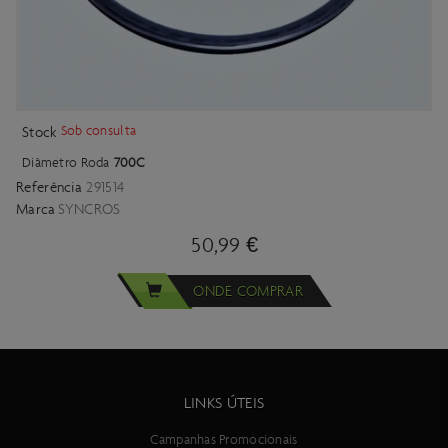
Sob consulta
Stock
Diâmetro Roda
700C
Referência
291514
Marca
SYNCROS
50,99 €
ONDE COMPRAR
LINKS ÚTEIS
Campanhas Promocionais