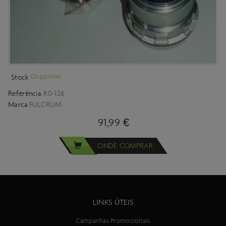
Disponível
Stock
Referência
R0-126
Marca
FULCRUM
91,99 €
ONDE COMPRAR
LINKS ÚTEIS
Campanhas Promocionais