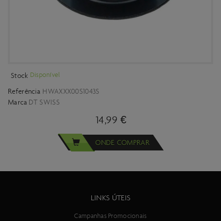
Disponível
Stock
Referência
HWAXXX00S1043S
Marca
DT SWISS
14,99 €
ONDE COMPRAR
LINKS ÚTEIS
Campanhas Promocionais