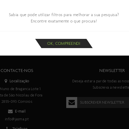
Sabia que pode utilizar filtros para melhorar a sua pesquisa?
Encontre exatamente o que procura!
OK, COMPREENDI
CONTACTE-NOS
NEWSLETTER
Localização
Deseja estar a par de todas as nos
Subscreva a newslette
Nuno de Braganca Lote 1
ta de São Nicolau de Fora
2855-093 Corroios
SUBSCREVER NEWSLETTER
E-mail
info@jasma.pt
Telefone