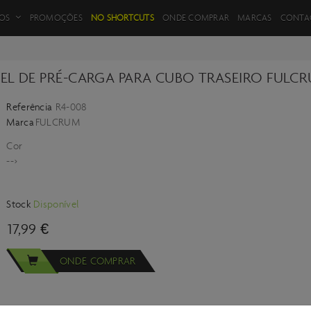
FILTROS DE PRODUTOS
OS
PROMOÇÕES
NO SHORTCUTS
ONDE COMPRAR
MARCAS
CONTA
EL DE PRÉ-CARGA PARA CUBO TRASEIRO FULC
Referência
R4-008
VOLTAR
Marca
FULCRUM
Cor
-->
Stock
Disponível
17,99 €
ONDE COMPRAR