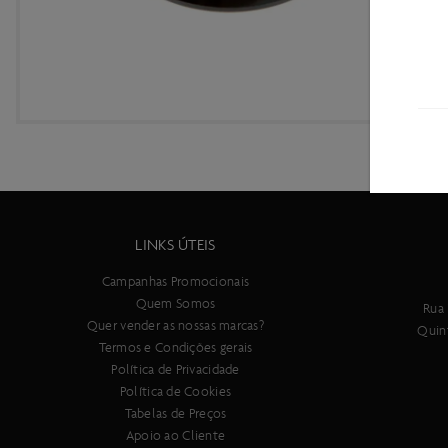
LINKS ÚTEIS
Campanhas Promocionais
Quem Somos
Rua 
Quer vender as nossas marcas?
Quin
Termos e Condições gerais
Política de Privacidade
Política de Cookies
Tabelas de Preços
Apoio ao Cliente