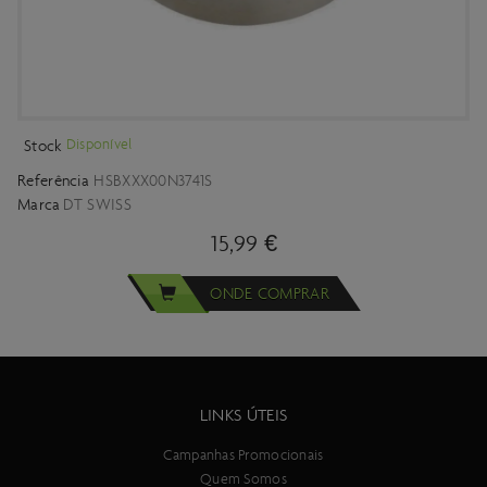
Disponível
Stock
Referência
HSBXXX00N3741S
Marca
DT SWISS
15,99 €
ONDE COMPRAR
LINKS ÚTEIS
Campanhas Promocionais
Quem Somos