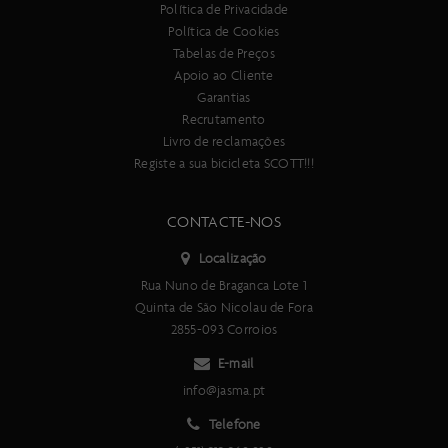
As especificacões técnicas deste produto estão sujeitas a
Política de Privacidade
alterações sem aviso prévio.
Política de Cookies
As imagens deste produto são meramente ilustrativas.
Tabelas de Preços
Apoio ao Cliente
Especificações:
Garantias
Utilização:
Recrutamento
Estrada e Gravel
Livro de reclamações
Aro:
Registe a sua bicicleta SCOTT!!!
Peça única em Carbono, falanges Hookless, 80mm Altura, largura
interior 25mm.
CONTACTE-NOS
Cubo:
DT Swiss EXP 240 específico, Travão de disco Centerlock,
Localização
140x12mm, Cepo XDR
Rua Nuno de Braganca Lote 1
Diâmetro da roda:
Quinta de São Nicolau de Fora
700c
2855-093 Corroios
Peso:
700g
E-mail
Acessórios:
info@jasma.pt
Saco de roda, válvula tubeless de 80mm
Telefone