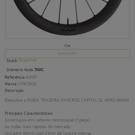
Cor
BLACK MATT
Disponível
Stock
Diâmetro Roda
700C
Referência
421137
Marca
SYNCROS
Descrição
Descubra a RODA TRASEIRA SYNCROS CAPITAL SL AERO 60MM
Principais Características:
Construção em carbono monocoque (1 peça)
As rodas mais rápidas do mercado
Aro aero 60mm com 23mm de largura interna