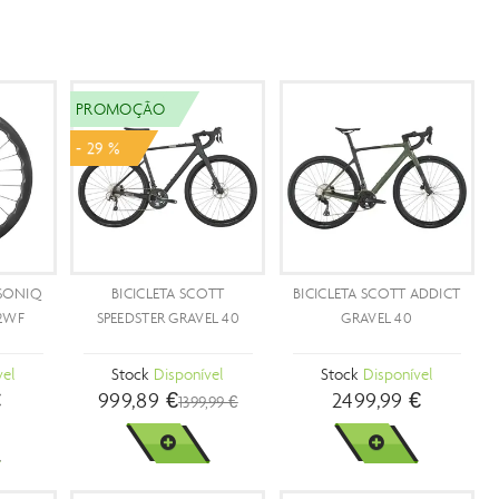
ADES
NO SHORTCUTS
ETA SCOTT ADDICT
BICICLETA SCOTT ADDICT
CAPACETE SCO
30
50
CADENCE MIP
ock
Disponível
Stock
Disponível
Stock
Disponív
3499,99 €
1999,90 €
249,99 €
VER MAIS
VER MAIS
VER MAIS