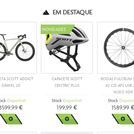
EM DESTAQUE
PROMOÇÃO
NOVID
- 42 %
BICICLETA ELÉTRICA
BICICLETA SCOTT ADDICT
BICICL
BERGAMONT E-REVOX FS
RC ULTIMATE
150 EXPERT FMN
Stock
Disponível
Stock
Disponível
St
2799,90 €
11999,99 €
4799,99 €
VER MAIS
VER MAIS