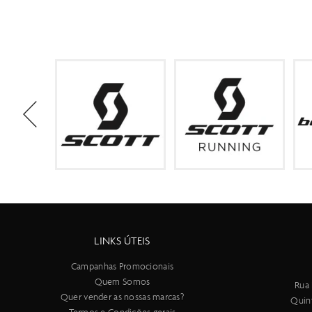
LINKS ÚTEIS
Campanhas Promocionais
Quem Somos
Rua 
Quer vender as nossas marcas?
Quin