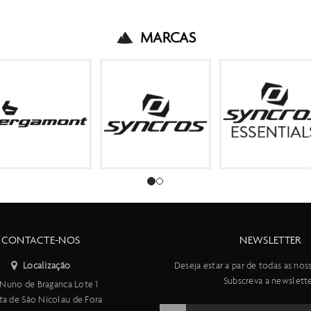
MARCAS
CONTACTE-NOS
NEWSLETTER
Localização
Deseja estar a par de todas as nos
Subscreva a newslette
Nuno de Braganca Lote 1
ta de São Nicolau de Fora