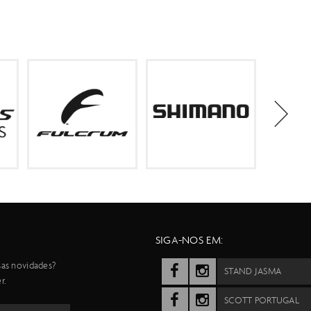
SIGA-NOS EM:
sas novidades?
STAND JASMA
r.
SCOTT PORTUGAL