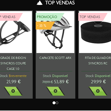
TOP VENDAS
ENDAS
TOP VENDAS
TOP VENDAS
 BIDON +
LANTERNA
RODAS SYNCROS
 DE BIDON
CATEYE AMPP500
CAPITAL 1.0
YNCROS
FRENTE
60MM PAR
SENTIALS
Disponível
Stock
Disponível
Stock
Disponível
-01 550ML
0,99 €
39,99 €
1099,99 €
R MAIS
VER MAIS
VER MAIS