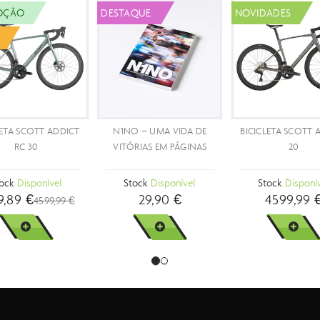
PROMOÇÃO
PROMOÇÃO
- 15 %
- 39 %
BICICLETA SCOTT ADDICT
BICICLETA SCOTT FOIL RC
BICICL
RC PRO
30 COM RODAS
FULCRUM WIND 57
Stock
Disponível
Stock
Disponível
St
6799,90 €
3699,89 €
7999,99 €
6044,99 €
VER MAIS
VER MAIS