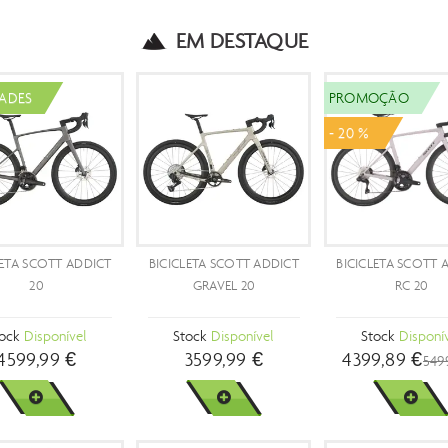
EM DESTAQUE
ÃO
NOVIDADES
NOVIDADES
A SCOTT ADDICT
BICICLETA SCOTT ADDICT
BICICLETA SCOTT AD
RC 30
40
RC 20
k
Disponível
Stock
Disponível
Stock
Disponível
89 €
2999,99 €
5499,99 €
4599,99 €
ER MAIS
VER MAIS
VER MAIS