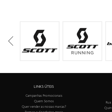
LINKS ÚTEIS
Campanhas Promocionais
Quem Somos
Rua 
Quer vender as nossas marcas?
Quin