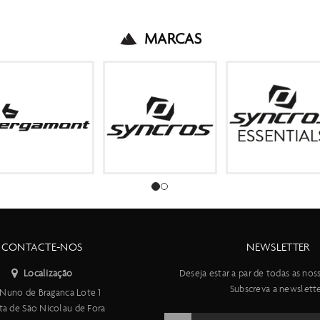
MARCAS
CONTACTE-NOS
NEWSLETTER
Localização
Deseja estar a par de todas as nos
Subscreva a newslette
Nuno de Braganca Lote 1
ta de São Nicolau de Fora