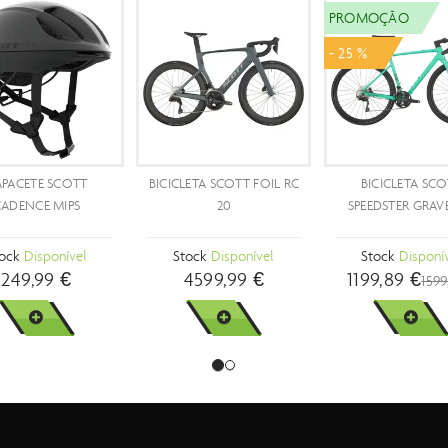
ÃO
NOVIDADES
A SCOTT ADDICT
BICICLETA SCOTT ADDICT
BICICLETA SCOTT
30
30
SPEEDSTER GRAVEL 
k
Disponível
Stock
Disponível
Stock
Disponível
90 €
3499,99 €
1399,99 €
3499,99 €
ER MAIS
VER MAIS
VER MAIS