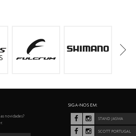
SIGA-NOS EM:
sas novidades?
STAND JASMA
r.
SCOTT PORTUGAL