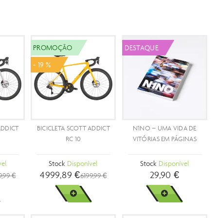
PROMOÇÃO
NOVIDADES
NO
- 29 %
DICT
BICICLETA SCOTT
CAPACETE SCOTT
BI
SPEEDSTER GRAVEL 40
CENTRIC PLUS
Stock
Disponível
Stock
Disponível
999,89 €
199,99 €
1399,99 €
VER MAIS
VER MAIS