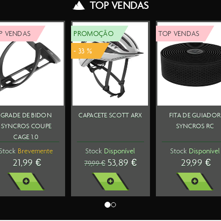
TOP VENDAS
TOP VENDAS
TOP VENDAS
LANTERNA
RODAS SYNCROS
CATEYE AMPP500
CAPITAL 1.0
FRENTE
60MM PAR
Stock
Disponível
Stock
Disponível
39,99 €
1099,99 €
VER MAIS
VER MAIS