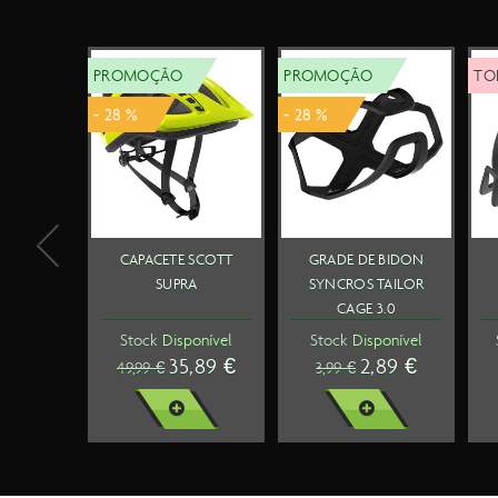
TOP VENDAS
TOP VENDAS
TOP VENDAS
LANTERNA CATEYE
SAPATOS SCOTT MTB
KIT BIDON +
AMPP400 FRENTE
COMP BOA
GRADE DE BIDON
SYNCROS
ESSENTIALS
Stock
Disponível
Stock
Disponível
Stock
Disponível
SBCO-01 550ML
34,99 €
119,99 €
10,99 €
VER MAIS
VER MAIS
VER MAIS