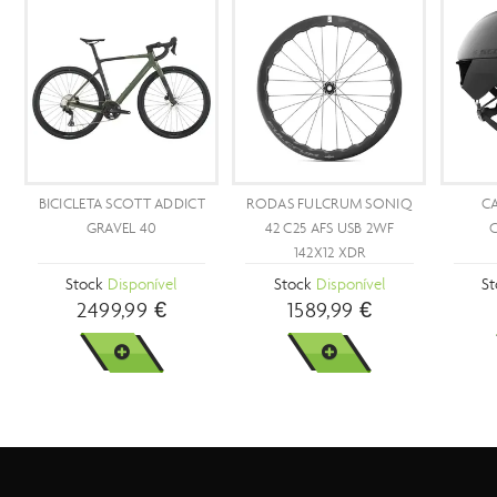
PROMOÇÃO
PROMOÇ
- 25 %
- 23 %
BICICLETA SCOTT ADDICT
BICICLETA SCOTT ADDICT
BICICLET
10
10
Stock
Brevemente
Stock
Disponível
Stoc
5899,99 €
4399,89 €
2699,
5899,99 €
VER MAIS
VER MAIS
V