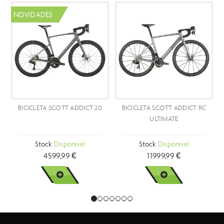
CT 20
BICICLETA SCOTT ADDICT RC
BICICLETA SCOTT ADDICT 
ULTIMATE
Stock
Disponível
Stock
Brevemente
11999,99 €
5899,99 €
VER MAIS
VER MAIS