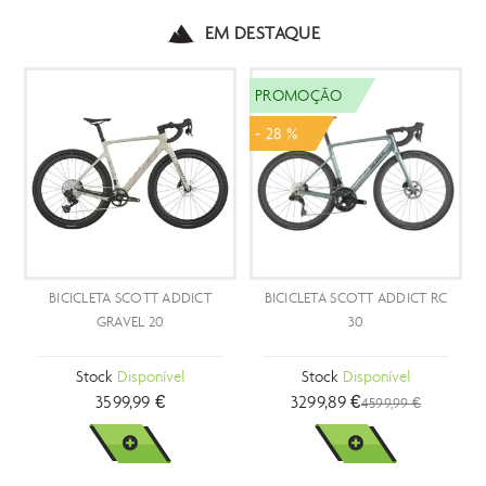
EM DESTAQUE
PROMOÇÃO
PROMOÇÃO
- 28 %
- 25 %
DICT
BICICLETA SCOTT ADDICT RC
BICICLETA SCOTT SPEEDST
30
GRAVEL 30
Stock
Disponível
Stock
Disponível
3299,89 €
1199,89 €
4599,99 €
1599,99 €
VER MAIS
VER MAIS