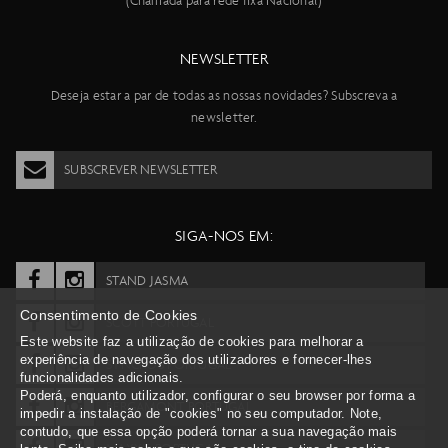
(Chamada para rede fixa Nacional)
NEWSLETTER
Deseja estar a par de todas as nossas novidades? Subscreva a
newsletter.
SUBSCREVER NEWSLETTER
SIGA-NOS EM:
STAND JASMA
Consentimento de Cookies
SCOTT PORTUGAL
Este website faz a utilização de cookies para melhorar a
experiência de navegação dos utilizadores e fornecer-lhes
SYNCROS PORTUGAL
funcionalidades adicionais.
Poderá, enquanto utilizador, configurar o seu browser por forma a
BERGAMONT PORTUGAL
impedir a instalação de "cookies" no seu computador. Note,
contudo, que essa opção poderá tornar a sua navegação mais