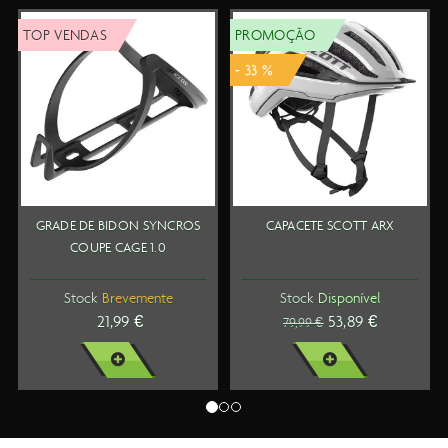
PROMOÇÃO
TOP VENDAS
- 33 %
CROS
CAPACETE SCOTT ARX
SAPATOS SCOTT MTB CO
BOA
Stock
Disponível
Stock
Disponível
53,89 €
119,99 €
79,99 €
VER MAIS
VER MAIS