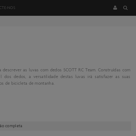
CTE-NOS
ara descrever as luvas com dedos SCOTT RC Team. Construídas com
 dos dedos, a versatilidade destas luvas irá satisfazer as suas
ios de bicicleta de montanha.
ção completa