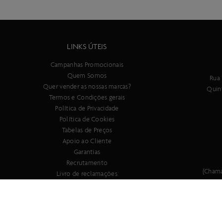
LINKS ÚTEIS
Campanhas Promocionais
Quem Somos
Rua 
Quer vender as nossas marcas?
Quin
Termos e Condições gerais
Política de Privacidade
Política de Cookies
Tabelas de Preços
Apoio ao Cliente
Garantias
Recrutamento
(Chama
Livro de reclamações
Registe a sua bicicleta SCOTT!!!