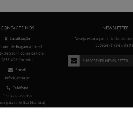
CONTACTE-NOS
NEWSLETTER
Localização
Deseja estar a par de todas as nos
Subscreva a newslette
Nuno de Braganca Lote 1
ta de São Nicolau de Fora
2855-093 Corroios
SUBSCREVER NEWSLETTER
E-mail
info@jasma.pt
Telefone
(+351) 212 268 838
da para rede fixa Nacional)