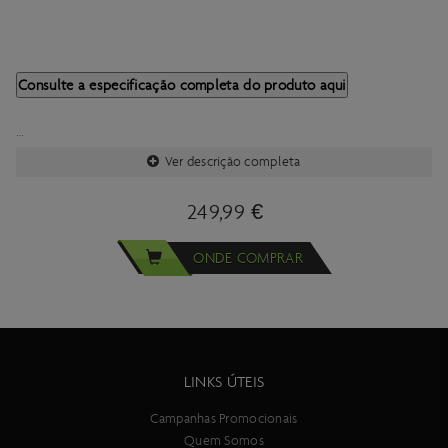
Consulte a especificação completa do produto aqui
Ver descrição completa
Importante:
As especificacões técnicas deste produto estão sujeitas a
249,99 €
alterações sem aviso prévio.
As imagens deste produto são meramente ilustrativas.
ONDE COMPRAR
LINKS ÚTEIS
Campanhas Promocionais
Quem Somos