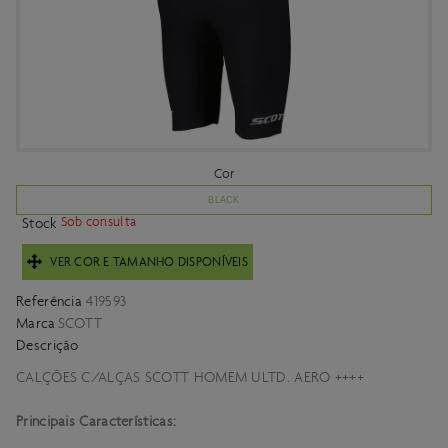
Cor
BLACK
Sob consulta
Stock
VER COR E TAMANHO DISPONÍVEIS
Referência
419593
Marca
SCOTT
Descrição
CALÇÕES C/ALÇAS SCOTT HOMEM ULTD. AERO ++++
Principais Características: