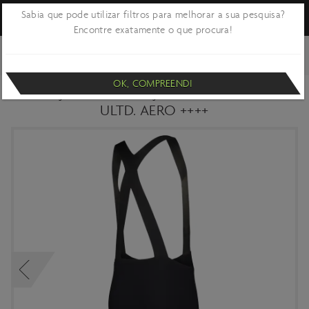
Sabia que pode utilizar filtros para melhorar a sua pesquisa?
Encontre exatamente o que procura!
VOLTAR
CICLISMO
ROUPA E ACESSÓRIOS
ROUPA CICLISMO
PERFORMANCE
OK, COMPREENDI
CALÇÕES COM ALÇAS SCOTT HOMEM
ULTD. AERO ++++