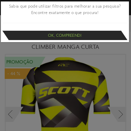
Sabia que pode utilizar filtros para melhorar a sua pesquisa?
Encontre exatamente o que procura!
VOLTAR
CICLISMO
ROUPA E ACESSÓRIOS
ROUPA CICLISMO
PERFORMANCE
OK, COMPREENDI
CAMISOLA SCOTT HOMEM RC PREMIUM
CLIMBER MANGA CURTA
PROMOÇÃO
- 44 %