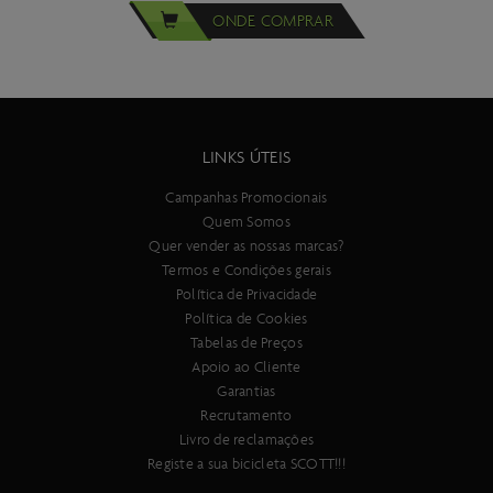
ONDE COMPRAR
LINKS ÚTEIS
Campanhas Promocionais
Quem Somos
Quer vender as nossas marcas?
Termos e Condições gerais
Política de Privacidade
Política de Cookies
Tabelas de Preços
Apoio ao Cliente
Garantias
Recrutamento
Livro de reclamações
Registe a sua bicicleta SCOTT!!!