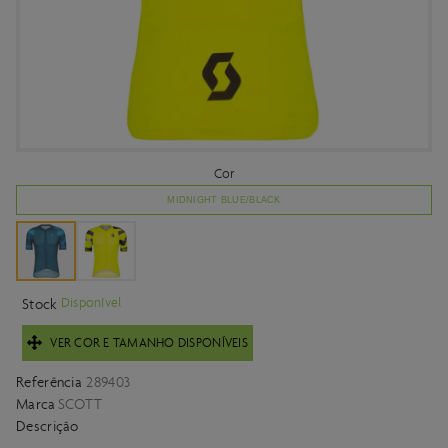
Cor
MIDNIGHT BLUE/BLACK
Disponível
Stock
VER COR E TAMANHO DISPONÍVEIS
Referência
289403
Marca
SCOTT
Descrição