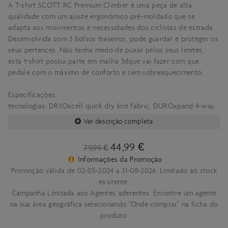
A T-shirt SCOTT RC Premium Climber é uma peça de alta
qualidade com um ajuste ergonómico pré-moldado que se
adapta aos movimentos e necessidades dos ciclistas de estrada.
Desenvolvida com 3 bolsos traseiros, pode guardar e proteger os
seus pertences. Não tenha medo de puxar pelos seus limites,
esta t-shirt possui parte em malha 3dque vai fazer com que
pedale com o máximo de conforto e sem sobreaquecimento.
Especificações:
tecnologias: DRYOxcell quick dry knit fabric, DUROxpand 4-way
stretch knit fabric
Ver descrição completa
Composição: Poliéster, Elastano e Poliéster (reciclado)
Ajuste: Slim
44,99 €
79,99 €
3 bolsos traseiros
Informações da Promoção
Malha 3D para maior respirabilidade
Promoção válida de 02-05-2024 a 31-08-2026. Limitado ao stock
Tamanho: S-XXL
existente.
Peso Aprox.:99g
Campanha Limitada aos Agentes aderentes. Encontre um agente
na sua área geográfica selecionando "Onde comprar" na ficha do
produto.