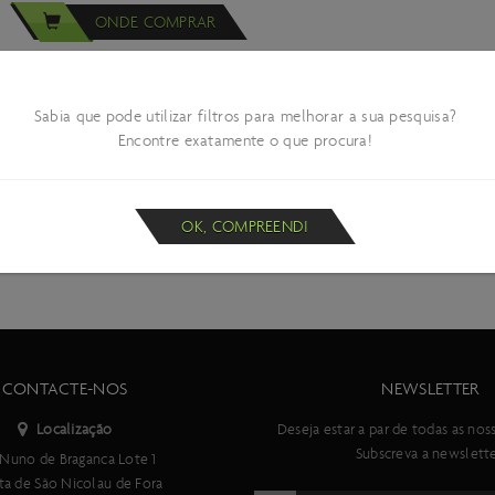
ONDE COMPRAR
Sabia que pode utilizar filtros para melhorar a sua pesquisa?
Encontre exatamente o que procura!
OK, COMPREENDI
CONTACTE-NOS
NEWSLETTER
Localização
Deseja estar a par de todas as nos
Subscreva a newslette
Nuno de Braganca Lote 1
ta de São Nicolau de Fora