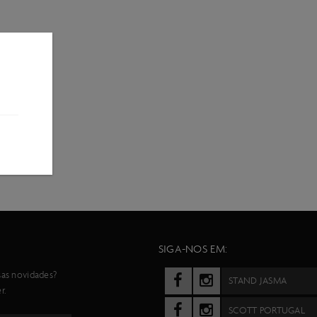
SIGA-NOS EM:
sas novidades?
STAND JASMA
r.
SCOTT PORTUGAL