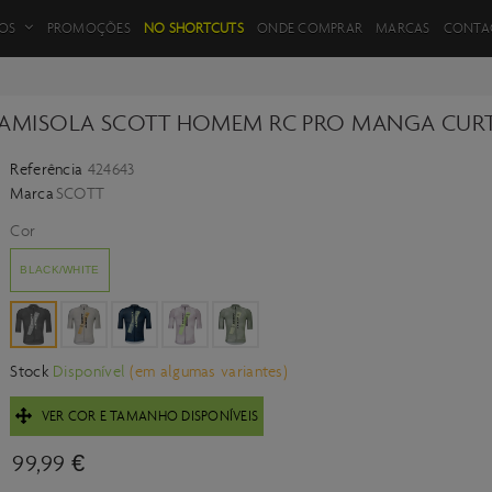
FILTROS DE PRODUTOS
OS
PROMOÇÕES
NO SHORTCUTS
ONDE COMPRAR
MARCAS
CONTA
AMISOLA SCOTT HOMEM RC PRO MANGA CUR
Referência
424643
VOLTAR
Marca
SCOTT
Cor
BLACK/WHITE
Stock
Disponível
(em algumas variantes)
VER COR E TAMANHO DISPONÍVEIS
99,99 €