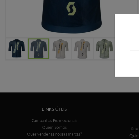
LINKS ÚTEIS
Campanhas Promocionais
Quem Somos
Rua 
Quer vender as nossas marcas?
Quin