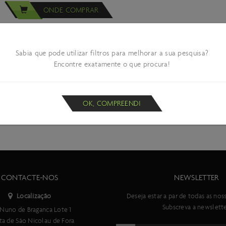
ONDE COMPRAR
Sabia que pode utilizar filtros para melhorar a sua pesquisa?
Encontre exatamente o que procura!
OK, COMPREENDI
CONTACTE-NOS
NEWSLETTER
Localização
Deseja estar a par de todas as nos
Subscreva a newslette
Nuno de Braganca Lote 1
ta de São Nicolau de Fora