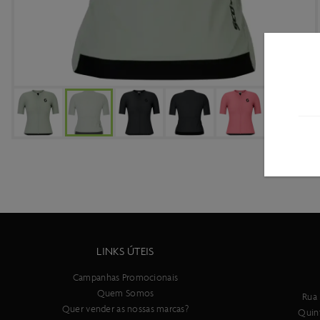
LINKS ÚTEIS
Campanhas Promocionais
Quem Somos
Rua 
Quer vender as nossas marcas?
Quin