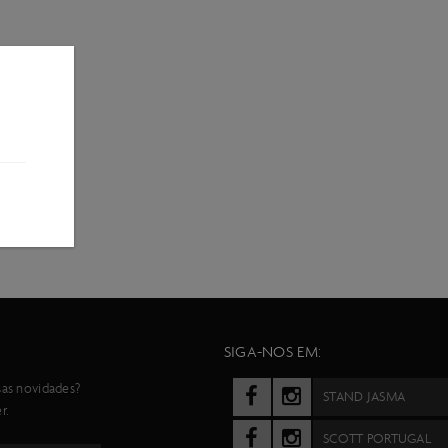
SIGA-NOS EM:
sas novidades?
STAND JASMA
r.
SCOTT PORTUGAL