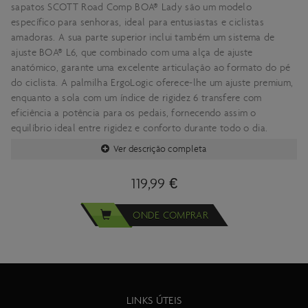
sapatos SCOTT Road Comp BOA® Lady são um modelo
específico para senhoras, ideal para entusiastas e ciclistas
amadoras. A sua parte superior inclui também um sistema de
ajuste BOA® L6, que combinado com uma alça de ajuste
anatómico, garante uma excelente articulação ao formato do pé
do ciclista. A palmilha ErgoLogic oferece-lhe um ajuste premium,
enquanto a sola com um índice de rigidez 6 transfere com
eficiência a potência para os pedais, fornecendo assim o
equilíbrio ideal entre rigidez e conforto durante todo o dia.
Ver descrição completa
119,99 €
ONDE COMPRAR
LINKS ÚTEIS