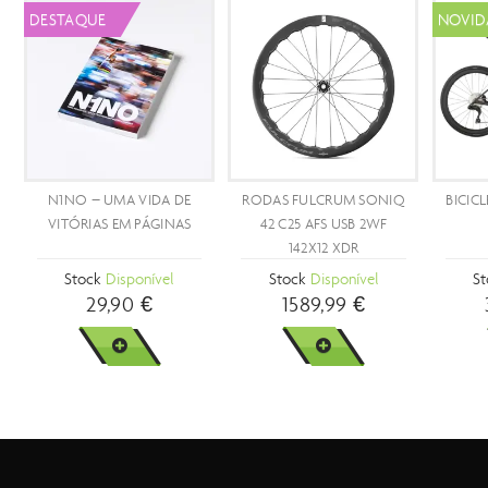
PROMOÇÃO
- 39 %
BICICLETA SCOTT FOIL RC
CAPACETE SCOTT
BI
30 COM RODAS
CADENCE MIPS
FULCRUM WIND 57
Stock
Disponível
Stock
Disponível
3699,89 €
249,99 €
6044,99 €
VER MAIS
VER MAIS