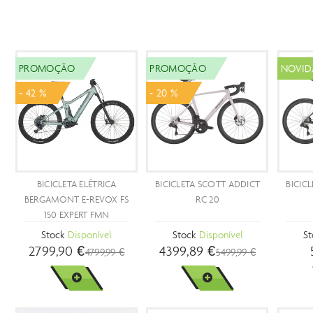
NOVIDADES
DICT
BICICLETA SCOTT ADDICT
BICICLETA SCOTT
BI
20
SPEEDSTER GRAVEL 30
Stock
Disponível
Stock
Disponível
4599,99 €
1399,99 €
VER MAIS
VER MAIS