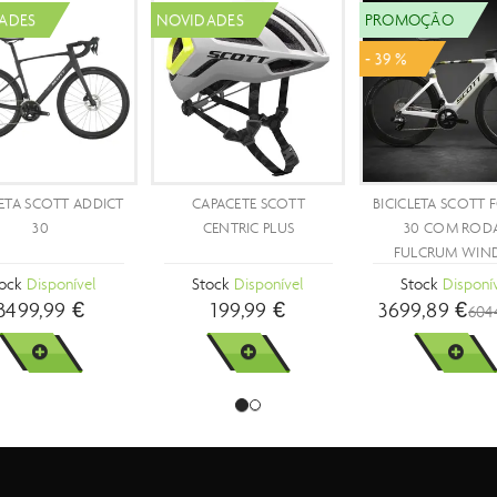
CICLETA SCOTT ADDICT
BICICLETA SCOTT FOIL RC
BICICLETA S
GRAVEL 20
20
RC UL
Stock
Disponível
Stock
Disponível
Stock
Di
3599,99 €
4599,99 €
11999
VER MAIS
VER MAIS
VER 