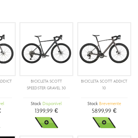
UTS
PROMOÇÃO
PROMOÇÃO
- 29 %
- 25 %
COTT ADDICT
BICICLETA SCOTT
BICICLETA SCOTT ADDIC
0
SPEEDSTER GRAVEL 40
10
sponível
Stock
Disponível
Stock
Disponível
,90 €
999,89 €
4399,89 €
1399,99 €
5899,99 €
MAIS
VER MAIS
VER MAIS