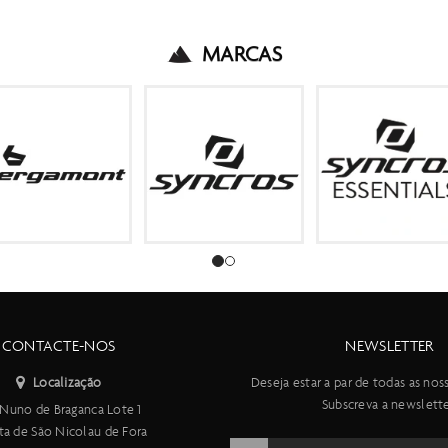
MARCAS
CONTACTE-NOS
NEWSLETTER
Localização
Deseja estar a par de todas as nos
Subscreva a newslette
Nuno de Braganca Lote 1
ta de São Nicolau de Fora