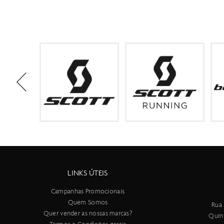
LINKS ÚTEIS
Campanhas Promocionais
Quem Somos
Rua 
Quer vender as nossas marcas?
Quin