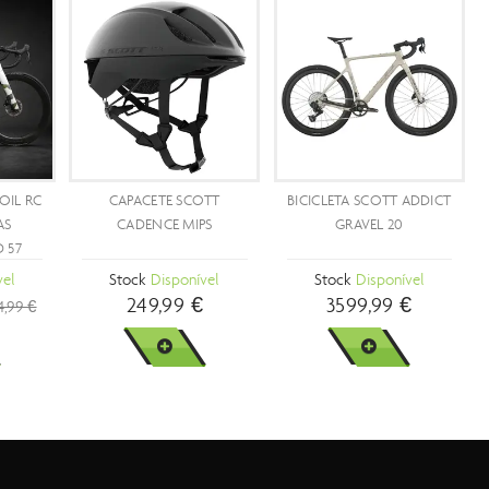
PROMOÇÃO
PROMOÇÃO
- 28 %
- 15 %
COTT ADDICT
BICICLETA SCOTT ADDICT
BICICLETA SCOTT ADDIC
TIMATE
RC 30
RC PRO
sponível
Stock
Disponível
Stock
Disponível
,99 €
3299,89 €
6799,90 €
4599,99 €
7999,99 €
MAIS
VER MAIS
VER MAIS