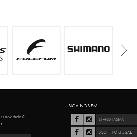
SIGA-NOS EM:
sas novidades?
STAND JASMA
r.
SCOTT PORTUGAL