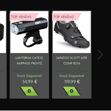
AS
TOP VENDAS
ERNA
RODAS SYNCROS
MPP500
CAPITAL 1.0
TE
60MM PAR
ponível
Stock
Disponível
9 €
1099,99 €
MAIS
VER MAIS