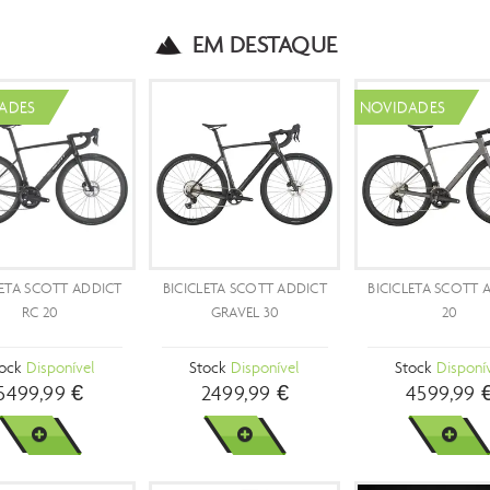
EM DESTAQUE
PROMOÇÃO
NO SHORTC
- 15 %
CICLETA SCOTT ADDICT
BICICLETA SCOTT ADDICT
BICICLETA S
10
RC TEAM
5
Stock
Brevemente
Stock
Disponível
Stock
Di
5899,99 €
5499,90 €
1999
6499,99 €
VER MAIS
VER MAIS
VER 