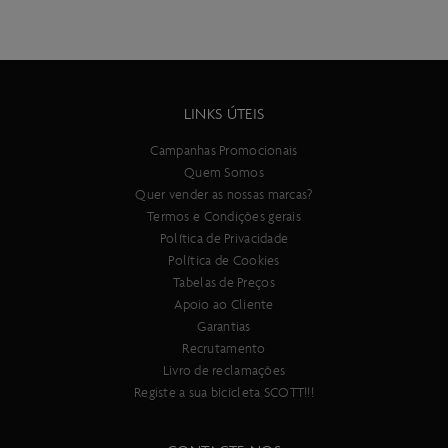
LINKS ÚTEIS
Campanhas Promocionais
Quem Somos
Quer vender as nossas marcas?
Termos e Condições gerais
Política de Privacidade
Política de Cookies
Tabelas de Preços
Apoio ao Cliente
Garantias
Recrutamento
Livro de reclamações
Registe a sua bicicleta SCOTT!!!