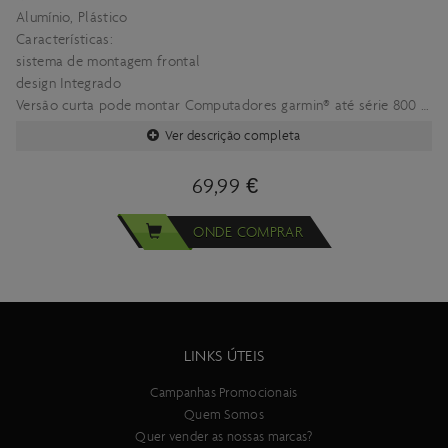
Alumínio, Plástico
Características:
sistema de montagem frontal
design Integrado
Versão curta pode montar Computadores garmin® até série 800 e
todos os computadores Wahoo®
Ver descrição completa
Versão longa pode montar Computadores garmin® até série 1000
e todos os computadores Wahoo® e Hammerhead
69,99 €
Inserts para Wahoo® vendidos separadamente
Cockpits integrados compatíveis
ONDE COMPRAR
Creston iC SL Aero / Sprint
IC R100-SL
Modelos de bicicletas compatíveis (usando os cockpits acima)
SCOTT Foil MY23
SCOTT Addict RC MY25
SCOTT Addict MY26
LINKS ÚTEIS
SCOTT Fastlane MY26
Campanhas Promocionais
Quem Somos
Quer vender as nossas marcas?