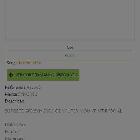
Cor
BLACK
Brevemente
Stock
VER COR E TAMANHO DISPONÍVEIS
Referência
425306
Marca
SYNCROS
Descrição
SUPORTE GPS SYNCROS COMPUTER MOUNT MT-R-100-AL
Utilização:
Estrada
Materiais: