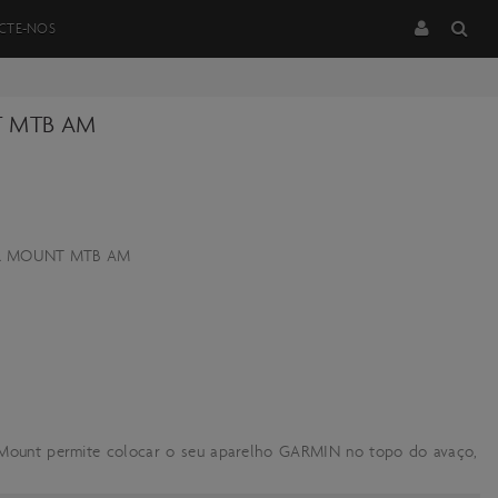
CTE-NOS
T MTB AM
TER MOUNT MTB AM
ount permite colocar o seu aparelho GARMIN no topo do avaço,