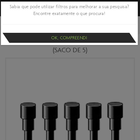
Sabia que pode utilizar filtros para melhorar a sua pesquisa?
Encontre exatamente o que procura!
VOLTAR
OFICINA E MANUTENÇÃO
FERRAMENTA PROFISSIONAL
PARTES
DE FERRAMENTAS
OK, COMPREENDI
PINOS P DESCRAV CORR VAR CH-05600
(SACO DE 5)