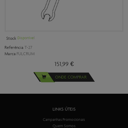
Disponível
Stock
Referência
T-27
Marca
FULCRUM
151,99 €
ONDE COMPRAR
LINKS ÚTEIS
Campanhas Promocionais
Quem Somos