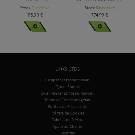
Stock
Disponível
Stock
Disponível
115,99 €
774,99 €
VER MAIS
VER MAIS
LINKS ÚTEIS
Campanhas Promocionais
Quem Somos
Quer vender as nossas marcas?
Termos e Condições gerais
Política de Privacidade
Política de Cookies
Tabelas de Preços
Apoio ao Cliente
Garantias