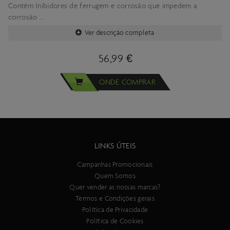
Contém Inibidores de ferrugem e corrosão que impedem a
corrosão
Resistente á lavagem
Ver descrição completa
Faixa de temperatura de trabalho de -53 a 121º Celsiud
Compatível com elastômeros MCU, o-rings, vedantes e
56,99 €
suspensões de banho de óleo.
ONDE COMPRAR
MSDS aqui: https://www.ison-
distribution.com/pdf/hse/qbp/MSDS-Slick-Honey-2015.pdf
LINKS ÚTEIS
Campanhas Promocionais
Quem Somos
Quer vender as nossas marcas?
Termos e Condições gerais
Política de Privacidade
Política de Cookies