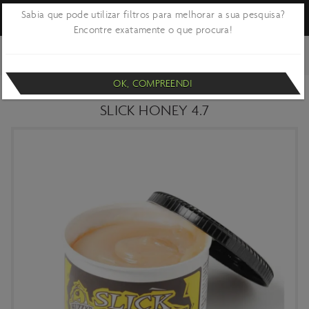
Sabia que pode utilizar filtros para melhorar a sua pesquisa?
Encontre exatamente o que procura!
VOLTAR
OFICINA E MANUTENÇÃO
LUBRIFICAÇÃO E
MANUTENÇÃO
MASSAS
OK, COMPREENDI
MASSA CONSISTENTE PARA SUSPENSÕES
SLICK HONEY 4.7