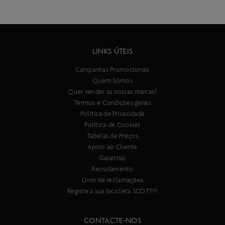
Addict RC HMX, Geometria de competição de estrada, dropout
de desviador substituível, passagem interna de cabos
Forqueta
Addict RC HMX disco Flatmount, 27.2 mm Eccentric tubo de
direção em Carbono
LINKS ÚTEIS
Desviador traseiro
sistema eletrónico de 24 velocidades Shimano Ultegra Di2 RD-
Campanhas Promocionais
R8150
Quem Somos
Manípulos de mudança
Quer vender as nossas marcas?
Sistema de mudanças eletrónico Shimano Ultegra Di2 ST-R8170
Termos e Condições gerais
Desviador dianteiro
Política de Privacidade
Sistema de mudanças eletrónico Shimano Ultegra Di2 FD-R8150
Política de Cookies
Número de velocidades
Tabelas de Preços
24
Apoio ao Cliente
Travões
Garantias
Disco Shimano BR-R8170
Recrutamento
Disco de travão dianteiro
Livro de reclamações
Rotor Shimano RT-CL800 160 mm
Registe a sua bicicleta SCOTT!!!
Disco de travão traseiro
Rotor Shimano RT-CL800 140 mm
CONTACTE-NOS
Conjunto de rodas