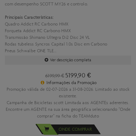
com desempenho SCOTT MY26 e controlo.
Principais Características:
Quadro Addict RC Carbono HMX
Forqueta Addict RC Carbono HMX
Transmissão Shimano Ultegra Di2 Disc 24 VL
Rodas tubeless Syncros Capital 1.0s Disc em Carbono
Pneus Schwalbe ONE TLE
Componentes Syncros de carbono/liga leve
Ver descrição completa
Concebida para desafiar a gravidade e elevar o teu desempenho,
5199,90 €
6199,99 €
a nova Addict RC 10 é a nossa bicicleta de corrida de fábrica
Informações da Promoção
mais leve de sempre. Quer estejas a atacar subidas íngremes ou a
Promoção válida de 02-07-2026 a 31-08-2026. Limitado ao stock
correr para a meta, todos os aspetos desta bicicleta foram
existente.
meticulosamente concebidos com uma coisa em mente: deixar
Campanha de Bicicletas scott Limitada aos AGENTEs aderentes.
todos os outros para trás a comer pó. Disponível nas cores Preto
Encontre um AGENTE na sua área geográfica selecionando "Onde
Sunbeam e Azul Gelato/Rosa Gelato.
comprar" na ficha do TEAMduto
Especificações:
ONDE COMPRAR
Quadro