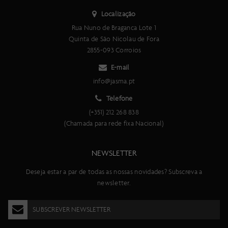
Syncros Capital 1.0S 40 mm, 24 raios à frente, 24 raios atrás, eixo
Localização
Syncros SL
Rua Nuno de Braganca Lote 1
Pneu dianteiro
Quinta de São Nicolau de Fora
Schwalbe ONE TLE Race-Guard dobrável, 700x30C
2855-093 Corroios
Pneu traseiro
Schwalbe ONE TLE Race-Guard dobrável, 700x30C
E-mail
Guiador
info@jasma.pt
Syncros IC-R100-SL, cockpit integrado em Carbonoo
Telefone
Caixa de direção
Acros AIF-1317
(+351) 212 268 838
Selim
(Chamada para rede fixa Nacional)
Syncros Belcarra Regular 2.0
Espigão de selim
NEWSLETTER
Syncros SP-R101-CF
Pedaleiro
Deseja estar a par de todas as nossas novidades? Subscreva a
Shimano Ultegra FC-R8100, Hollowtech II 52x36
newsletter.
Eixo pedaleiro
Shimano SM-BB71-41B
SUBSCREVER NEWSLETTER
Corrente
Shimano CN-M8100-12