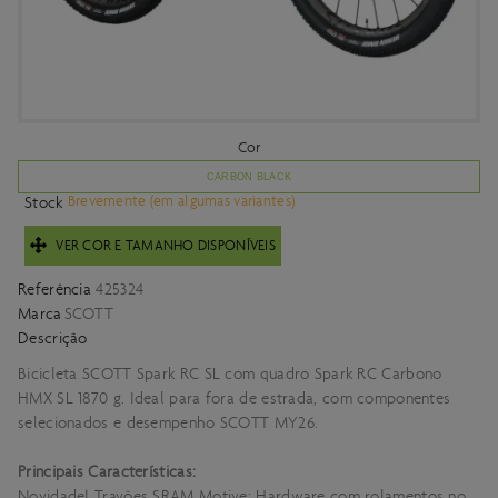
Cor
CARBON BLACK
Brevemente
(em algumas variantes)
Stock
VER COR E TAMANHO DISPONÍVEIS
Referência
425324
Marca
SCOTT
Descrição
Bicicleta SCOTT Spark RC SL com quadro Spark RC Carbono
HMX SL 1870 g. Ideal para fora de estrada, com componentes
selecionados e desempenho SCOTT MY26.
Principais Características:
Novidade! Travões SRAM Motive; Hardware com rolamentos no