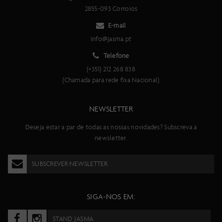
descida, Solo Air, ajuste de retorno/ bloqueio, hardware com
2855-093 Corroios
rolamentos, curso 120 mm, T165X45 mm
Curso da suspensão traseira
E-mail
120 mm
info@jasma.pt
Desviador traseiro
Telefone
Transmissão eletrónica sem fios de 12 velocidades SRAM XX SL
Eagle AXS
(+351) 212 268 838
Manípulos de mudança
(Chamada para rede fixa Nacional)
SRAM AXS Rocker Pod Controller
Número de velocidades
NEWSLETTER
12
Travões
Deseja estar a par de todas as nossas novidades? Subscreva a
Disco de 4 pistões SRAM Motive Ultimate
newsletter.
Disco de travão dianteiro
SRAM HS2 CL 180 mm
SUBSCREVER NEWSLETTER
Disco de travão traseiro
SRAM HS2 CL 160 mm
Conjunto de rodas
SIGA-NOS EM:
Syncros Silverton SL2-30 CL totalmente em Carbono, Dianteira:
15x110 mm, Traseira: 12x148 mm, 30 mm aro preparado para
STAND JASMA
tubeless, DT Swiss 240 Ratchet EXP 36, corpo XD, SRAM