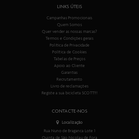
corrida cross country. Se velocidade é diversão, vai adorar esta
LINKS ÚTEIS
bicicleta. Disponível na cor Preto Carbono.
Campanhas Promocionais
Especificações:
Quem Somos
Quadro
Quer vender as nossas marcas?
Spark RC Carbono HMX SL, tecnologia de suspensão integrada,
Termos e Condições gerais
Flex Pivot, ângulo de direção ajustável, sistema de integração de
Política de Privacidade
cabos Syncros, BB92, UDH Interface, 12x148 mm com linha de
Política de Cookies
corrente de 55 mm, quadro 120 mm ultraleve de 1870 g com
Tabelas de Preços
amortecedor
Apoio ao Cliente
Forqueta
Garantias
RockShox SID Ultimate Flight Attendant, suspensão controlada
Recrutamento
eletronicamente, amortecedor FA Race Day com 3 modos, 15x110
Livro de reclamações
mm Maxle Stealth, offset de 44 mm / tubo de direção cónico,
Registe a sua bicicleta SCOTT!!!
bloqueio, ajuste de retorno, curso de 120 mm
Curso da suspensão dianteira
CONTACTE-NOS
120 mm
Amortecedor traseiro
Localização
RockShox SIDLuxe Ultimate Flight Attendant Custom, suspensão
Rua Nuno de Braganca Lote 1
controlada eletronicamente, 3 modos: bloqueio, pedalada e
Quinta de São Nicolau de Fora