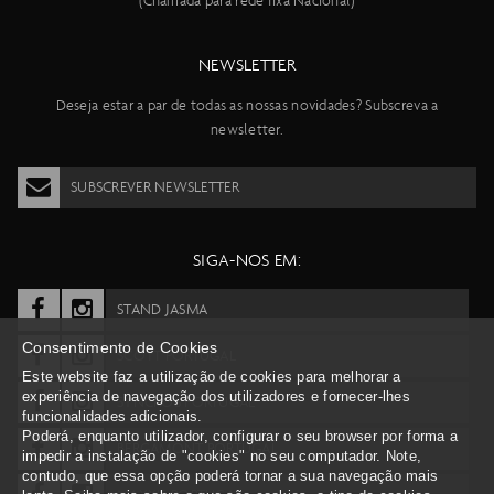
(Chamada para rede fixa Nacional)
NEWSLETTER
Deseja estar a par de todas as nossas novidades? Subscreva a
newsletter.
SUBSCREVER NEWSLETTER
SIGA-NOS EM:
STAND JASMA
Consentimento de Cookies
SCOTT PORTUGAL
Este website faz a utilização de cookies para melhorar a
experiência de navegação dos utilizadores e fornecer-lhes
SYNCROS PORTUGAL
funcionalidades adicionais.
Poderá, enquanto utilizador, configurar o seu browser por forma a
BERGAMONT PORTUGAL
impedir a instalação de "cookies" no seu computador. Note,
contudo, que essa opção poderá tornar a sua navegação mais