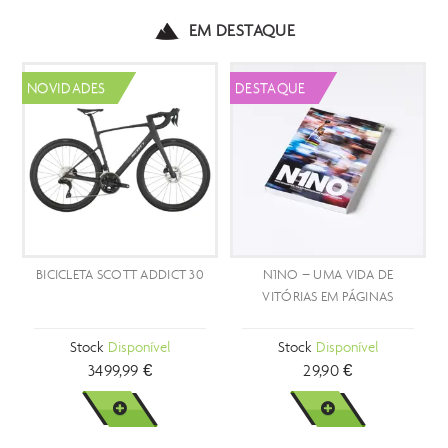
EM DESTAQUE
DADES
DESTAQUE
CLETA SCOTT ADDICT 30
N1NO – UMA VIDA DE
BICICL
VITÓRIAS EM PÁGINAS
Stock
Disponível
Stock
Disponível
St
3499,99 €
29,90 €
VER MAIS
VER MAIS