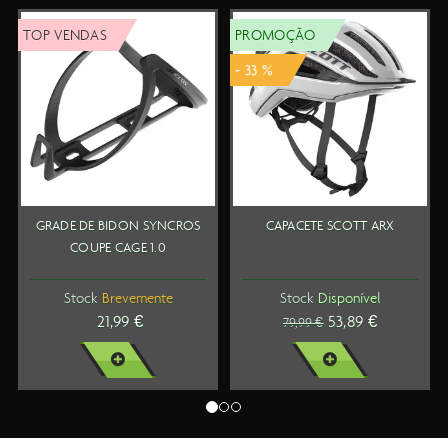
OP VENDAS
PROMOÇÃO
TO
- 33 %
GRADE DE BIDON SYNCROS
CAPACETE SCOTT ARX
S
COUPE CAGE 1.0
Stock
Brevemente
Stock
Disponível
21,99 €
53,89 €
79,99 €
VER MAIS
VER MAIS