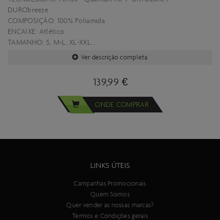
DURObreeze
COMPOSIÇÃO: 100% Poliamida
ENCAIXE: Atlético
TAMANHO: S, M-L, XL-XXL
PESO APROX.48g
Ver descrição completa
139,99 €
ONDE COMPRAR
LINKS ÚTEIS
Campanhas Promocionais
Quem Somos
Quer vender as nossas marcas?
Termos e Condições gerais