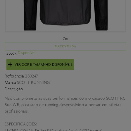
Cor
BLACK/YELLOW
Disponível
Stock
VER COR E TAMANHO DISPONÍVEIS
Referência
280247
Marca
SCOTT RUNNING
Descrição
Não comprometa as suas performances com o casaco SCOTT RC
Run WB, o casaco de running desenvolvido a pensar em atletas
profissionais.
ESPECIFICAÇÕES:
TECNOLOGIAS: Pertex® Quantum Air / DRYOzone /