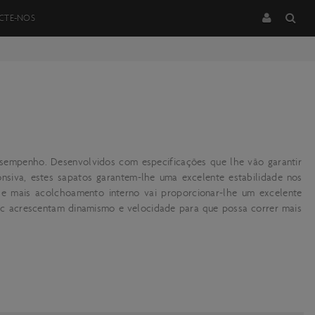
CTE-NOS
esempenho. Desenvolvidos com especificações que lhe vão garantir
nsiva, estes sapatos garantem-lhe uma excelente estabilidade nos
de mais acolchoamento interno vai proporcionar-lhe um excelente
ic acrescentam dinamismo e velocidade para que possa correr mais