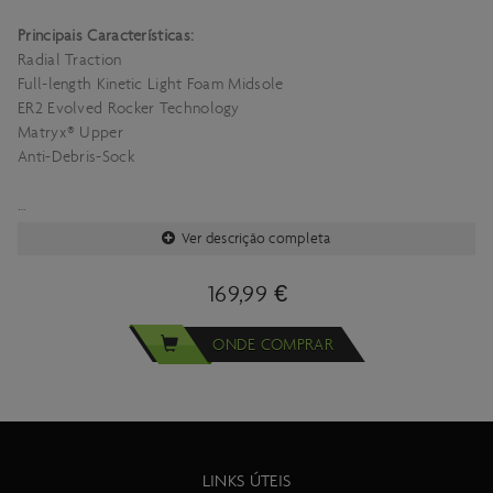
Principais Características:
Radial Traction
Full-length Kinetic Light Foam Midsole
ER2 Evolved Rocker Technology
Matryx® Upper
Anti-Debris-Sock
Ver descrição completa
Consulte a especificação completa do produto aqui
169,99 €
ONDE COMPRAR
Importante:
As especificacões técnicas deste produto estão sujeitas a
alterações sem aviso prévio.
As imagens deste produto são meramente ilustrativas.
LINKS ÚTEIS