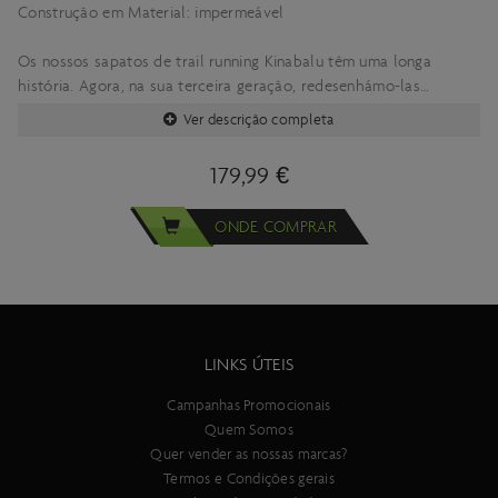
Construção em Material: impermeável
Os nossos sapatos de trail running Kinabalu têm uma longa
história. Agora, na sua terceira geração, redesenhámo-las
totalmente para te proporcionar maior conforto, proteção e
Ver descrição completa
eficiência de corrida nos trilhos. Corre pela floresta, por trilhos
de corrida suaves nas montanhas e desfruta de cada passo do
179,99 €
caminho. E a melhor parte? Com a membrana GORE-TEX, os teus
pés manter-se-ão secos, independentemente das condições.
ONDE COMPRAR
Acabaram-se as desculpas e os atalhos!
LINKS ÚTEIS
Consulte a especificação completa do produto aqui
Campanhas Promocionais
Quem Somos
Quer vender as nossas marcas?
Termos e Condições gerais