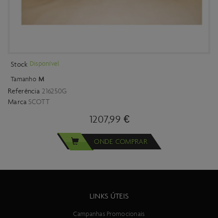
Disponível
Stock
Tamanho
M
Referência
216250G
Marca
SCOTT
1207,99 €
ONDE COMPRAR
LINKS ÚTEIS
Campanhas Promocionais