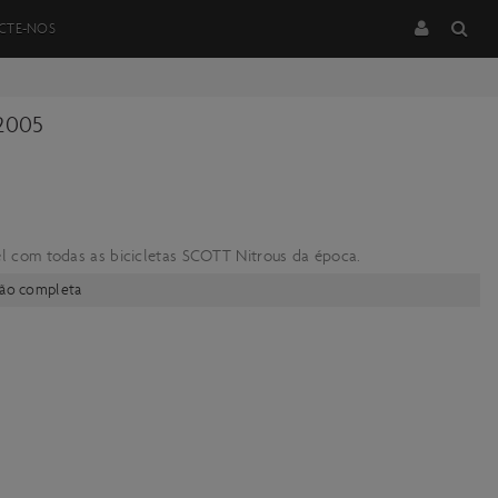
CTE-NOS
2005
om todas as bicicletas SCOTT Nitrous da época.
ção completa