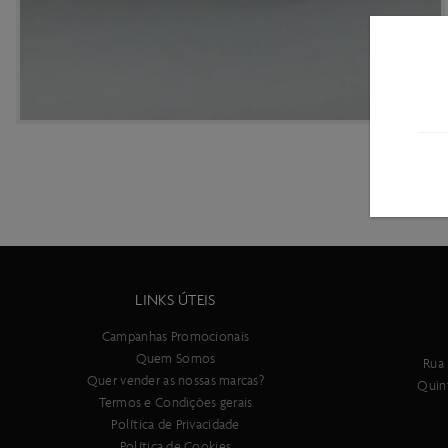
LINKS ÚTEIS
Campanhas Promocionais
Quem Somos
Rua 
Quer vender as nossas marcas?
Quin
Termos e Condições gerais
Política de Privacidade
Política de Cookies