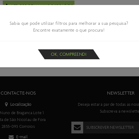
VER COR E TAMANHO DISPONÍVEIS
433,99 €
Sabia que pode utilizar filtros para melhorar a sua pesquisa?
Encontre exatamente o que procura!
ONDE COMPRAR
OK, COMPREENDI
CONTACTE-NOS
NEWSLETTER
Localização
Deseja estar a par de todas as nos
Subscreva a newslette
Nuno de Braganca Lote 1
ta de São Nicolau de Fora
2855-093 Corroios
SUBSCREVER NEWSLETTER
E-mail