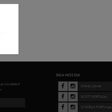
SIGA-NOS EM:
sas novidades?
STAND JASMA
r.
SCOTT PORTUGAL
SYNCROS PORTUGA