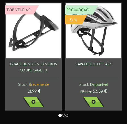
P VENDAS
PROMOÇÃO
TOP
- 33 %
RADE DE BIDON SYNCROS
CAPACETE SCOTT ARX
SA
COUPE CAGE 1.0
Stock
Brevemente
Stock
Disponível
21,99 €
53,89 €
79,99 €
VER MAIS
VER MAIS