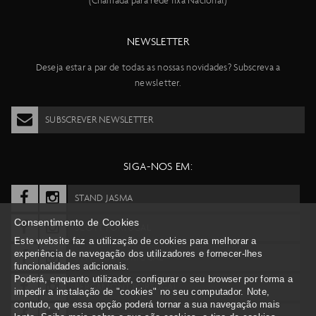
(Chamada para rede fixa Nacional)
NEWSLETTER
Deseja estar a par de todas as nossas novidades? Subscreva a
newsletter.
SUBSCREVER NEWSLETTER
SIGA-NOS EM:
STAND JASMA
Consentimento de Cookies
SCOTT PORTUGAL
Este website faz a utilização de cookies para melhorar a
experiência de navegação dos utilizadores e fornecer-lhes
SYNCROS PORTUGAL
funcionalidades adicionais.
Poderá, enquanto utilizador, configurar o seu browser por forma a
BERGAMONT PORTUGAL
impedir a instalação de "cookies" no seu computador. Note,
contudo, que essa opção poderá tornar a sua navegação mais