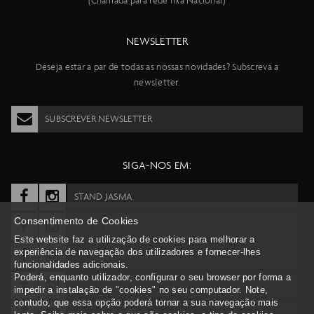
(Chamada para rede fixa Nacional)
NEWSLETTER
Deseja estar a par de todas as nossas novidades? Subscreva a
newsletter.
SUBSCREVER NEWSLETTER
SIGA-NOS EM:
STAND JASMA
Consentimento de Cookies
SCOTT PORTUGAL
Este website faz a utilização de cookies para melhorar a
experiência de navegação dos utilizadores e fornecer-lhes
SYNCROS PORTUGAL
funcionalidades adicionais.
Poderá, enquanto utilizador, configurar o seu browser por forma a
BERGAMONT PORTUGAL
impedir a instalação de "cookies" no seu computador. Note,
contudo, que essa opção poderá tornar a sua navegação mais