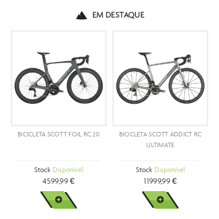
EM DESTAQUE
CICLETA SCOTT FOIL RC 20
BICICLETA SCOTT ADDICT RC
BICI
ULTIMATE
Stock
Disponível
Stock
Disponível
4599,99 €
11999,99 €
VER MAIS
VER MAIS