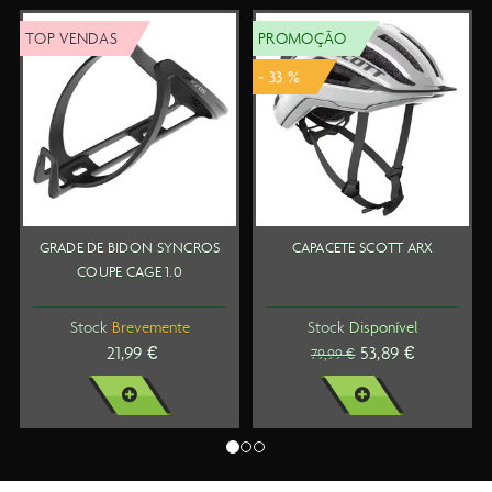
OP VENDAS
PROMOÇÃO
TO
- 33 %
GRADE DE BIDON SYNCROS
CAPACETE SCOTT ARX
S
COUPE CAGE 1.0
Stock
Brevemente
Stock
Disponível
21,99 €
53,89 €
79,99 €
VER MAIS
VER MAIS