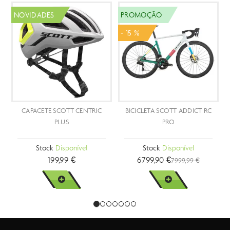
NOVIDADES
PROMOÇÃO
- 15 %
CAPACETE SCOTT CENTRIC
BICICLETA SCOTT ADDICT RC
PLUS
PRO
Stock
Disponível
Stock
Disponível
199,99 €
6799,90 €
7999,99 €
VER MAIS
VER MAIS