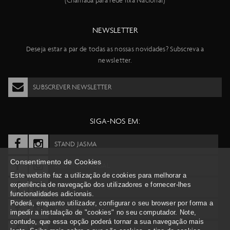
(Chamada para rede fixa Nacional)
NEWSLETTER
Deseja estar a par de todas as nossas novidades? Subscreva a
newsletter.
SUBSCREVER NEWSLETTER
SIGA-NOS EM:
STAND JASMA
Consentimento de Cookies
SCOTT PORTUGAL
Este website faz a utilização de cookies para melhorar a
experiência de navegação dos utilizadores e fornecer-lhes
SYNCROS PORTUGAL
funcionalidades adicionais.
Poderá, enquanto utilizador, configurar o seu browser por forma a
BERGAMONT PORTUGAL
impedir a instalação de "cookies" no seu computador. Note,
contudo, que essa opção poderá tornar a sua navegação mais