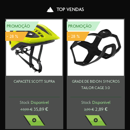
TOP VENDAS
PROMOÇÃO
PROMOÇÃO
- 28 %
- 28 %
CAPACETE SCOTT SUPRA
GRADE DE BIDON SYNCROS
TAILOR CAGE 3.0
Stock
Disponível
Stock
Disponível
35,89 €
2,89 €
49,99 €
3,99 €
VER MAIS
VER MAIS