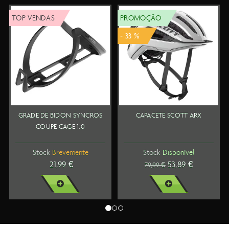
TOP VENDAS
PROMOÇÃO
- 33 %
GRADE DE BIDON SYNCROS
CAPACETE SCOTT ARX
COUPE CAGE 1.0
Stock
Brevemente
Stock
Disponível
21,99 €
53,89 €
79,99 €
VER MAIS
VER MAIS