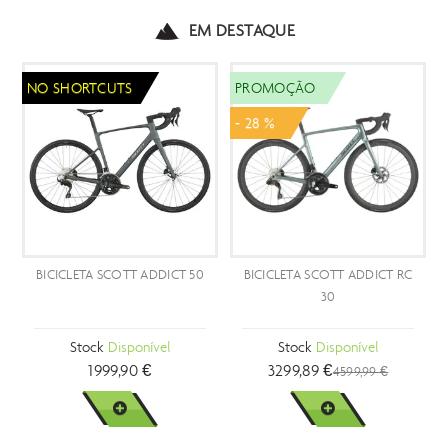
EM DESTAQUE
NO SHORTCUTS
PROMOÇÃO
- 28 %
BICICLETA SCOTT ADDICT 50
BICICLETA SCOTT ADDICT RC
30
Stock
Disponível
Stock
Disponível
1999,90 €
3299,89 €
4599,99 €
VER MAIS
VER MAIS