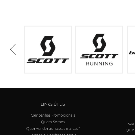
LINKS ÚTEIS
Campanhas Promocionais
Quem Somos
Rua 
Quer vender as nossas marcas?
Quin