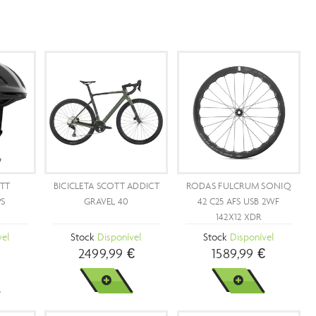
OÇÃO
ICLETA ELÉTRICA
BICICLETA SCOTT ADDICT
BICICLETA SCO
MONT E-REVOX FS
GRAVEL 30
SPEEDSTER GRAVE
0 EXPERT FMN
ock
Disponível
Stock
Disponível
Stock
Disponív
9,90 €
2499,99 €
1399,99 €
4799,99 €
VER MAIS
VER MAIS
VER MAIS