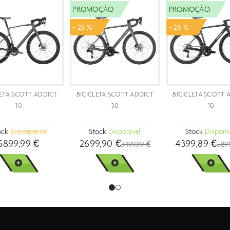
DESTAQUE
PROMOÇÃO
PROM
- 28 %
- 29 %
N1NO – UMA VIDA DE
BICICLETA SCOTT ADDICT
BI
VITÓRIAS EM PÁGINAS
RC 30
SPEE
Stock
Disponível
Stock
Disponível
St
29,90 €
3299,89 €
999
4599,99 €
VER MAIS
VER MAIS