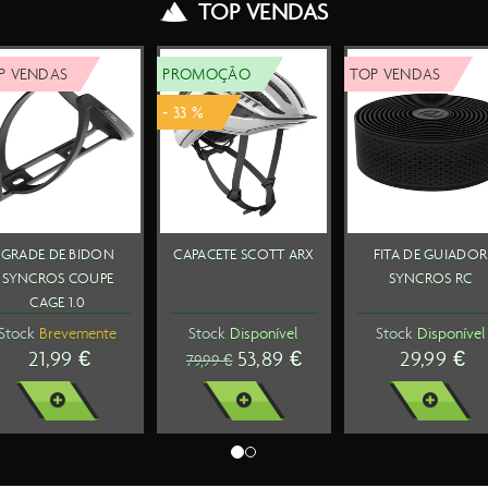
TOP VENDAS
ENDAS
TOP VENDAS
TOP VENDAS
 BIDON +
LANTERNA
RODAS SYNCROS
 DE BIDON
CATEYE AMPP500
CAPITAL 1.0
YNCROS
FRENTE
60MM PAR
SENTIALS
Disponível
Stock
Disponível
Stock
Disponível
-01 550ML
0,99 €
39,99 €
1099,99 €
R MAIS
VER MAIS
VER MAIS