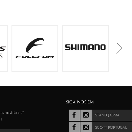
SIGA-NOS EM:
sas novidades?
STAND JASMA
r.
SCOTT PORTUGAL