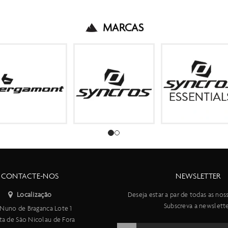
MARCAS
CONTACTE-NOS
NEWSLETTER
Localização
Deseja estar a par de todas as nos
Subscreva a newslette
Nuno de Braganca Lote 1
ta de São Nicolau de Fora