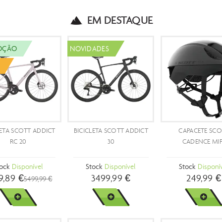
EM DESTAQUE
PROMOÇÃO
PROM
- 15 %
- 42 %
BICICLETA SCOTT ADDICT
BICICLETA SCOTT
BIC
RC TEAM
SPEEDSTER GRAVEL 10
BERGA
15
Stock
Disponível
Stock
Disponível
St
5499,90 €
1699,99 €
279
6499,99 €
VER MAIS
VER MAIS