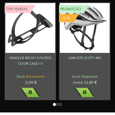
DAS
PROMOÇÃO
TOP VEND
- 33 %
DE BIDON SYNCROS
CAPACETE SCOTT ARX
SAPATOS 
UPE CAGE 1.0
ck
Brevemente
Stock
Disponível
Stoc
21,99 €
53,89 €
79,99 €
VER MAIS
VER MAIS
V