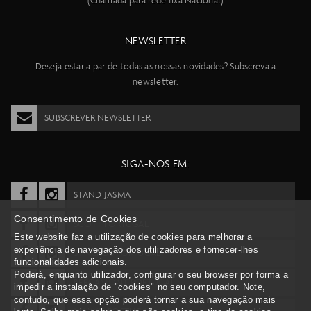
(Chamada para rede fixa Nacional)
NEWSLETTER
Deseja estar a par de todas as nossas novidades? Subscreva a
newsletter.
SUBSCREVER NEWSLETTER
SIGA-NOS EM:
STAND JASMA
Consentimento de Cookies
SCOTT PORTUGAL
Este website faz a utilização de cookies para melhorar a
experiência de navegação dos utilizadores e fornecer-lhes
SYNCROS PORTUGAL
funcionalidades adicionais.
Poderá, enquanto utilizador, configurar o seu browser por forma a
BERGAMONT PORTUGAL
impedir a instalação de "cookies" no seu computador. Note,
contudo, que essa opção poderá tornar a sua navegação mais