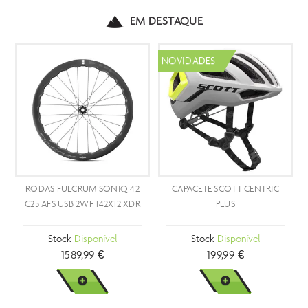
EM DESTAQUE
NOVIDADES
PROMOÇÃ
- 29 %
FULCRUM SONIQ 42
CAPACETE SCOTT CENTRIC
BICICLETA
 USB 2WF 142X12 XDR
PLUS
GR
ock
Disponível
Stock
Disponível
Stock
1589,99 €
199,99 €
999,8
VER MAIS
VER MAIS
V