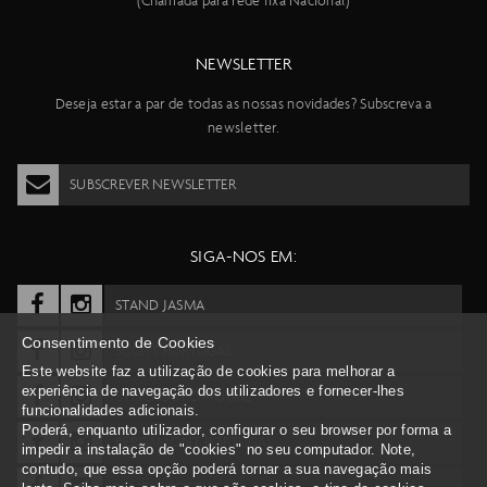
(Chamada para rede fixa Nacional)
NEWSLETTER
Deseja estar a par de todas as nossas novidades? Subscreva a
newsletter.
SUBSCREVER NEWSLETTER
SIGA-NOS EM:
STAND JASMA
Consentimento de Cookies
SCOTT PORTUGAL
Este website faz a utilização de cookies para melhorar a
experiência de navegação dos utilizadores e fornecer-lhes
SYNCROS PORTUGAL
funcionalidades adicionais.
Poderá, enquanto utilizador, configurar o seu browser por forma a
BERGAMONT PORTUGAL
impedir a instalação de "cookies" no seu computador. Note,
contudo, que essa opção poderá tornar a sua navegação mais