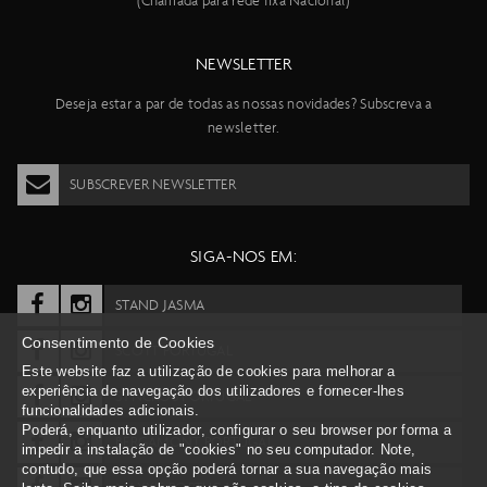
(Chamada para rede fixa Nacional)
NEWSLETTER
Deseja estar a par de todas as nossas novidades? Subscreva a
newsletter.
SUBSCREVER NEWSLETTER
SIGA-NOS EM:
STAND JASMA
Consentimento de Cookies
SCOTT PORTUGAL
Este website faz a utilização de cookies para melhorar a
experiência de navegação dos utilizadores e fornecer-lhes
SYNCROS PORTUGAL
funcionalidades adicionais.
Poderá, enquanto utilizador, configurar o seu browser por forma a
BERGAMONT PORTUGAL
impedir a instalação de "cookies" no seu computador. Note,
contudo, que essa opção poderá tornar a sua navegação mais