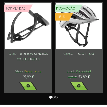
PROMOÇÃO
TOP VENDAS
- 33 %
CAPACETE SCOTT ARX
SAPATOS SCOTT MTB COMP
BOA
Stock
Disponível
Stock
Disponível
53,89 €
119,99 €
79,99 €
VER MAIS
VER MAIS