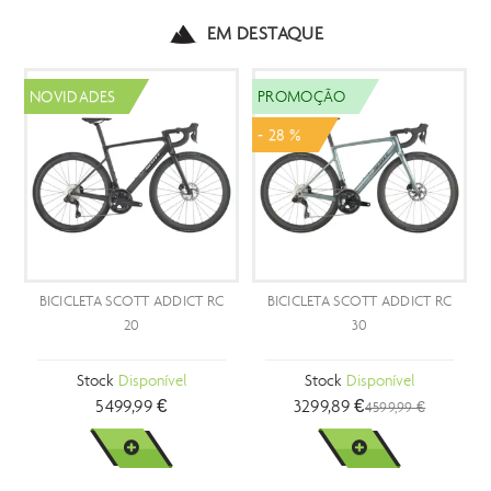
EM DESTAQUE
PROMOÇÃO
NOVIDADES
- 28 %
BICICLETA SCOTT ADDICT RC
CAPACETE SCOTT CENTRIC
30
PLUS
Stock
Disponível
Stock
Disponível
3299,89 €
199,99 €
4599,99 €
VER MAIS
VER MAIS