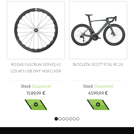
PROMOÇÃO
- 15 %
BICICLETA SCOTT FOIL RC 20
BICICLETA SCOTT ADDICT RC
PRO
Stock
Disponível
Stock
Disponível
4599,99 €
6799,90 €
7999,99 €
VER MAIS
VER MAIS