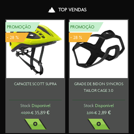
TOP VENDAS
PROMOÇÃO
TOP VENDAS
- 28 %
GRADE DE BIDON SYNCROS
FITA DE GUIADOR SYNCROS
TAILOR CAGE 3.0
RC
Stock
Disponível
Stock
Disponível
2,89 €
29,99 €
3,99 €
VER MAIS
VER MAIS